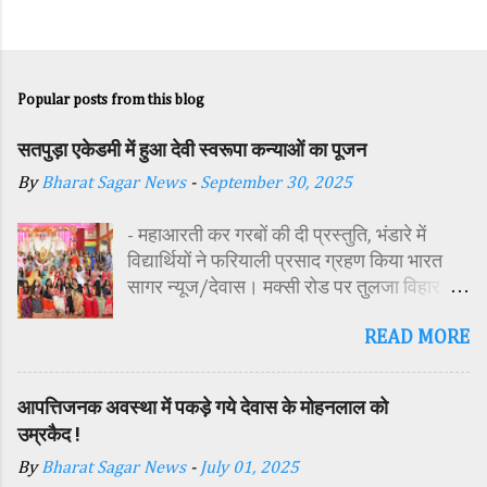
Popular posts from this blog
सतपुड़ा एकेडमी में हुआ देवी स्वरूपा कन्याओं का पूजन
By
Bharat Sagar News
-
September 30, 2025
- महाआरती कर गरबों की दी प्रस्तुति, भंडारे में
विद्यार्थियों ने फरियाली प्रसाद ग्रहण किया भारत
सागर न्यूज/देवास। मक्सी रोड पर तुलजा विहार
कॉलोनी में स्थित सतपुड़ा एकेडमी में नवरात्रि पर्व के
READ MORE
पावन अवसर पर कन्या पूजन एवं गरबा महोत्सव का
आयोजन किया गया। इस अवसर पर विद्यालय
परिसर में तोरण, रंगोली से आकर्षक साज-सज्जा की
आपत्तिजनक अवस्था में पकड़े गये देवास के मोहनलाल को
गई। सर्वप्रथम मुख्य अतिथि महिला बाल विकास
उम्रकैद !
विभाग दक्षिण परियोजना अधिकारी समीक्षा जैन,
By
Bharat Sagar News
-
July 01, 2025
विशिष्ट अतिथि शासकीय पॉलिटेक्निक कॉलेज