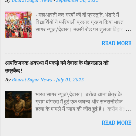
By
Bharat Sagar News
-
September 30, 2025
- महाआरती कर गरबों की दी प्रस्तुति, भंडारे में
विद्यार्थियों ने फरियाली प्रसाद ग्रहण किया भारत
सागर न्यूज/देवास। मक्सी रोड पर तुलजा विहार
कॉलोनी में स्थित सतपुड़ा एकेडमी में नवरात्रि पर्व के
READ MORE
पावन अवसर पर कन्या पूजन एवं गरबा महोत्सव का
आयोजन किया गया। इस अवसर पर विद्यालय
परिसर में तोरण, रंगोली से आकर्षक साज-सज्जा की
आपत्तिजनक अवस्था में पकड़े गये देवास के मोहनलाल को
गई। सर्वप्रथम मुख्य अतिथि महिला बाल विकास
उम्रकैद !
विभाग दक्षिण परियोजना अधिकारी समीक्षा जैन,
By
Bharat Sagar News
-
July 01, 2025
विशिष्ट अतिथि शासकीय पॉलिटेक्निक कॉलेज
प्राचार्य डा. सोनल भाटी, वैभव विहार शिक्षा समिति
भारत सागर न्यूज\देवास। बरोठा थाना क्षेत्र के
अध्यक्ष एवं भाजपा जिला अध्यक्ष रायसिंह सेंधव,
ग्राम बांगरदा में हुई एक जघन्य और सनसनीखेज
स्वास्थ विभाग जिला कार्यक्रम प्रबंधक कामाक्षी दुबे,
हत्या के मामले में न्याय की जीत हुई है। करीब डेढ़
स्वास्थ विभाग सहायक कार्यक्रम प्रबंधक स्वीटी
साल पहले दिसंबर 2023 में 15 वर्षीय किशोर
यादव, महिला बाल विकास विभाग पर्यवेक्षक कविता
READ MORE
हरिओम की हत्या के मामले में अदालत ने उसके पिता
ठाकुर ने मातारानी की मूर्ति एवं अखंड ज्योत का विधि-
मोहनलाल चौहान को दोषी करार देते हुए आजीवन
विधानपूर्वक पूजन-अर्चन किया। पं. मयंक द्विवेदी के