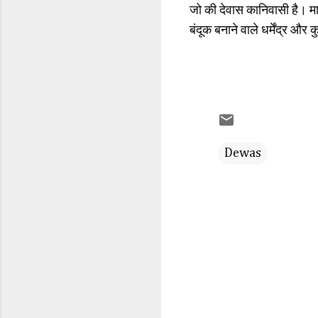
जो की देवास कानिवासी है। मामल
बंदूक बनाने वाले धर्मेंद्र 
Dewas
C
o
m
m
e
n
t