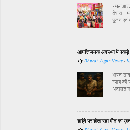
- महाआरती
देवास। मक
पूजन एवं
सज्जा की 
अतिथि शास
अध्यक्ष र
प्रबंधक स
आपत्तिजनक अवस्था में पकड़े 
विधि-विधान
By
Bharat Sagar News
-
J
कन्याओं क
शक्ति स्व
भारत सागर
न्याय की 
अदालत ने
अर्थदंड 
किया गया 
दौरान सा
इसी बात स
हाईवे पर होता रहा मौत का ख़
दिया। पुल
By
Bharat Sagar News
-
D