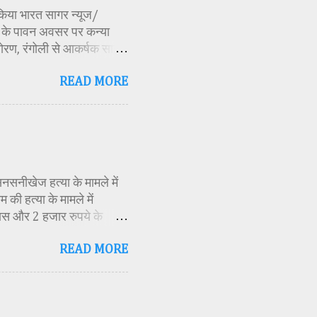
ण किया भारत सागर न्यूज/
र्व के पावन अवसर पर कन्या
ोरण, रंगोली से आकर्षक साज-
िकारी समीक्षा जैन, विशिष्ट
READ MORE
ति अध्यक्ष एवं भाजपा जिला
 विभाग सहायक कार्यक्रम
 मूर्ति एवं अखंड ज्योत का
र के बीच देवी शक्ति स्वरूपा
क मंत्रोच्चार के बीच देवी
सनसनीखेज हत्या के मामले में
की हत्या के मामले में
ास और 2 हजार रुपये के
ं स्थित एक बोरवेल से बरामद
READ MORE
ीके से की गई है। जांच के
स्थिति में देख लिया था।
 बनाई और हत्या को अंजाम
 दराते से उसके दोनों हाथ काट