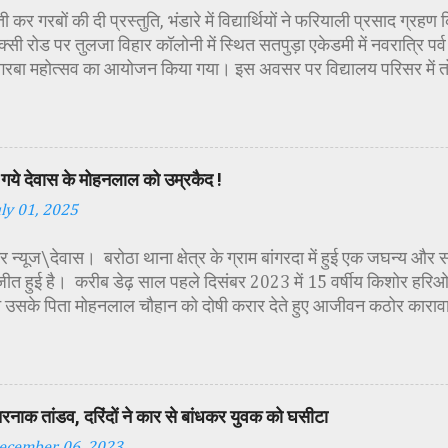
 कर गरबों की दी प्रस्तुति, भंडारे में विद्यार्थियों ने फरियाली प्रसाद ग्रह
्सी रोड पर तुलजा विहार कॉलोनी में स्थित सतपुड़ा एकेडमी में नवरात्रि प
 गरबा महोत्सव का आयोजन किया गया। इस अवसर पर विद्यालय परिसर में त
गई। सर्वप्रथम मुख्य अतिथि महिला बाल विकास विभाग दक्षिण परियोजना अध
कीय पॉलिटेक्निक कॉलेज प्राचार्य डा. सोनल भाटी, वैभव विहार शिक्षा समि
ायसिंह सेंधव, स्वास्थ विभाग जिला कार्यक्रम प्रबंधक कामाक्षी दुबे, स्वास्थ
्वीटी यादव, महिला बाल विकास विभाग पर्यवेक्षक कविता ठाकुर ने मातारानी की
गये देवास के मोहनलाल को उम्रकैद !
पूर्वक पूजन-अर्चन किया। पं. मयंक द्विवेदी के आचार्यत्व में वैदिक मंत्रोच्चा
uly 01, 2025
ा विधिविधान पूर्वक पूजन-अर्चन किया गया। कार्यक्रम में अतिथिजनों ने वैदि
रूपा छोटी-छोटी कन्याओं के चरण धोकर मं...
 न्यूज\देवास। बरोठा थाना क्षेत्र के ग्राम बांगरदा में हुई एक जघन्य और 
जीत हुई है। करीब डेढ़ साल पहले दिसंबर 2023 में 15 वर्षीय किशोर हरिओम 
 उसके पिता मोहनलाल चौहान को दोषी करार देते हुए आजीवन कठोर काराव
की सजा सुनाई है। यह मामला तब सामने आया था जब हरिओम का शव ग्राम मे
था। शव की हालत देख कर ही यह स्पष्ट हो गया था, कि हत्या बेहद नृशंस तर
मने आया कि मृतक हरिओम ने अपने पिता को एक महिला के साथ आपत्तिजनक 
े परेशान होकर आरोपी पिता ने अपने ही बेटे को रास्ते से हटाने की योजना
तरनाक तांडव, दरिंदों ने कार से बांधकर युवक को घसीटा
िस जांच में पता चला कि मोहनलाल ने पहले बेटे का गला रस्सी से घोंटा, फिर
ecember 06, 2023