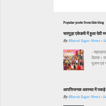
Popular posts from this blog
सतपुड़ा एकेडमी में हुआ देवी 
By
Bharat Sagar News
-
S
- महाआरती
देवास। मक
पूजन एवं
सज्जा की 
अतिथि शास
अध्यक्ष र
प्रबंधक स
आपत्तिजनक अवस्था में पकड़े 
विधि-विधान
By
Bharat Sagar News
-
J
कन्याओं क
शक्ति स्व