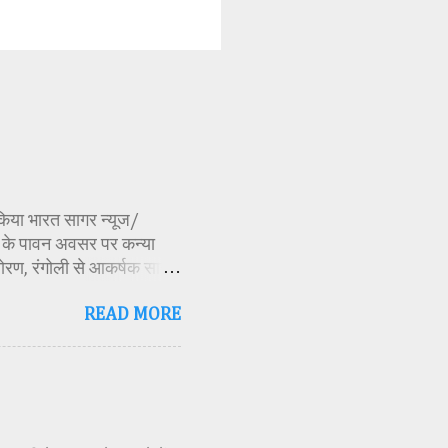
ण किया भारत सागर न्यूज/
र्व के पावन अवसर पर कन्या
ोरण, रंगोली से आकर्षक साज-
िकारी समीक्षा जैन, विशिष्ट
READ MORE
ति अध्यक्ष एवं भाजपा जिला
 विभाग सहायक कार्यक्रम
 मूर्ति एवं अखंड ज्योत का
र के बीच देवी शक्ति स्वरूपा
क मंत्रोच्चार के बीच देवी