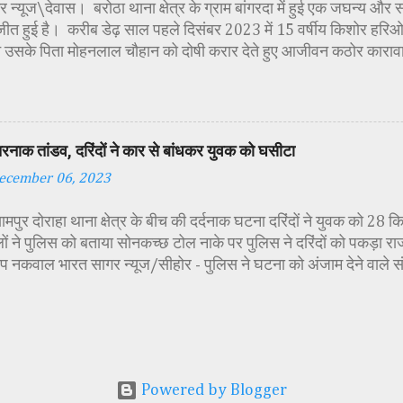
 न्यूज\देवास। बरोठा थाना क्षेत्र के ग्राम बांगरदा में हुई एक जघन्य और 
जीत हुई है। करीब डेढ़ साल पहले दिसंबर 2023 में 15 वर्षीय किशोर हरिओम 
 उसके पिता मोहनलाल चौहान को दोषी करार देते हुए आजीवन कठोर काराव
की सजा सुनाई है। यह मामला तब सामने आया था जब हरिओम का शव ग्राम मे
था। शव की हालत देख कर ही यह स्पष्ट हो गया था, कि हत्या बेहद नृशंस तर
मने आया कि मृतक हरिओम ने अपने पिता को एक महिला के साथ आपत्तिजनक 
े परेशान होकर आरोपी पिता ने अपने ही बेटे को रास्ते से हटाने की योजना
तरनाक तांडव, दरिंदों ने कार से बांधकर युवक को घसीटा
िस जांच में पता चला कि मोहनलाल ने पहले बेटे का गला रस्सी से घोंटा, फिर
ecember 06, 2023
व को बोरवेल में फेंक दिया, ताकि सबूत छिपाया जा सके। यह भी पढ़े :
/www.bharatsagar.page/2022/12/first-cut-off-both-han
यामपुर दोराहा थाना क्षेत्र के बीच की दर्दनाक घटना दरिंदों ने युवक को 28
गंभीरता को देख...
ों ने पुलिस को बताया सोनकच्छ टोल नाके पर पुलिस ने दरिंदों को पकड़ा रा
ीप नकवाल भारत सागर न्यूज/सीहोर - पुलिस ने घटना को अंजाम देने वाले
गिरफ्तार किया। विकास नगर गोविंदपुरा भोपाल निवासी मृतक संदीप नकवाल 
ुरुवार शुक्रवार के दरमियान संदीप अपने राजस्थान राज्य के अजमेर के पास स
 में ट्रेन के माध्यम से गया हुआ था। जबकि इसी शादी में गोविंदपुरा पिपला
ार से गया हुआ था। शनिवार को भोपाल वापसी में संजीव के साथ कार में मृ
कृषि विज्ञान केन्द्र देवास में विश्व मृदा दिवस पर संगोष्ठी एवं जागरूकता क
Powered by Blogger
 कुरावर के मध्य किसी ढाबे पर इन लोगों के द्वारा शराब पी गई खाना खाया गय