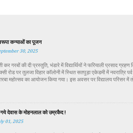
स्वरूपा कन्याओं का पूजन
eptember 30, 2025
 कर गरबों की दी प्रस्तुति, भंडारे में विद्यार्थियों ने फरियाली प्रसाद ग्रह
्सी रोड पर तुलजा विहार कॉलोनी में स्थित सतपुड़ा एकेडमी में नवरात्रि प
 गरबा महोत्सव का आयोजन किया गया। इस अवसर पर विद्यालय परिसर में त
गई। सर्वप्रथम मुख्य अतिथि महिला बाल विकास विभाग दक्षिण परियोजना अध
कीय पॉलिटेक्निक कॉलेज प्राचार्य डा. सोनल भाटी, वैभव विहार शिक्षा समि
ायसिंह सेंधव, स्वास्थ विभाग जिला कार्यक्रम प्रबंधक कामाक्षी दुबे, स्वास्थ
्वीटी यादव, महिला बाल विकास विभाग पर्यवेक्षक कविता ठाकुर ने मातारानी की
गये देवास के मोहनलाल को उम्रकैद !
पूर्वक पूजन-अर्चन किया। पं. मयंक द्विवेदी के आचार्यत्व में वैदिक मंत्रोच्चा
uly 01, 2025
ा विधिविधान पूर्वक पूजन-अर्चन किया गया। कार्यक्रम में अतिथिजनों ने वैदि
रूपा छोटी-छोटी कन्याओं के चरण धोकर मं...