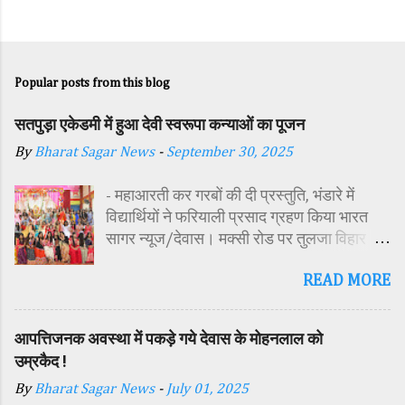
Popular posts from this blog
सतपुड़ा एकेडमी में हुआ देवी स्वरूपा कन्याओं का पूजन
By
Bharat Sagar News
-
September 30, 2025
- महाआरती कर गरबों की दी प्रस्तुति, भंडारे में
विद्यार्थियों ने फरियाली प्रसाद ग्रहण किया भारत
सागर न्यूज/देवास। मक्सी रोड पर तुलजा विहार
कॉलोनी में स्थित सतपुड़ा एकेडमी में नवरात्रि पर्व के
READ MORE
पावन अवसर पर कन्या पूजन एवं गरबा महोत्सव का
आयोजन किया गया। इस अवसर पर विद्यालय
परिसर में तोरण, रंगोली से आकर्षक साज-सज्जा की
आपत्तिजनक अवस्था में पकड़े गये देवास के मोहनलाल को
गई। सर्वप्रथम मुख्य अतिथि महिला बाल विकास
उम्रकैद !
विभाग दक्षिण परियोजना अधिकारी समीक्षा जैन,
By
Bharat Sagar News
-
July 01, 2025
विशिष्ट अतिथि शासकीय पॉलिटेक्निक कॉलेज