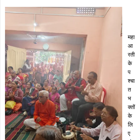
महा
आ
रती
के
प
श्चा
त
भ
क्तों
के
लि
ए