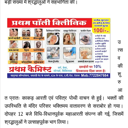
बड़ी संख्या में श्रद्धालुओं ने सहभागिता की।
उ
त्स
व
की
शु
रु
आ
त प्रातः काकड़ आरती एवं पवित्र पोथी वाचन से हुई। भक्तों की
उपस्थिति से मंदिर परिसर भक्तिमय वातावरण से सराबोर हो गया।
दोपहर 12 बजे विधि-विधानपूर्वक महाआरती संपन्न की गई, जिसमें
श्रद्धालुओं ने उत्साहपूर्वक भाग लिया।