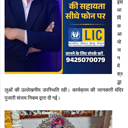
इस
धा
र्मि
क
आ
यो
ज
न
में
श्र
द्धा
लुओं की उल्लेखनीय उपस्थिति रही। कार्यक्रम की जानकारी मंदिर
पुजारी संजय निकम द्वारा दी गई।