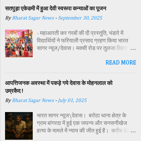
सतपुड़ा एकेडमी में हुआ देवी स्वरूपा कन्याओं का पूजन
By
Bharat Sagar News
-
September 30, 2025
- महाआरती कर गरबों की दी प्रस्तुति, भंडारे में
विद्यार्थियों ने फरियाली प्रसाद ग्रहण किया भारत
सागर न्यूज/देवास। मक्सी रोड पर तुलजा विहार
कॉलोनी में स्थित सतपुड़ा एकेडमी में नवरात्रि पर्व के
READ MORE
पावन अवसर पर कन्या पूजन एवं गरबा महोत्सव का
आयोजन किया गया। इस अवसर पर विद्यालय
परिसर में तोरण, रंगोली से आकर्षक साज-सज्जा की
आपत्तिजनक अवस्था में पकड़े गये देवास के मोहनलाल को
गई। सर्वप्रथम मुख्य अतिथि महिला बाल विकास
उम्रकैद !
विभाग दक्षिण परियोजना अधिकारी समीक्षा जैन,
By
Bharat Sagar News
-
July 01, 2025
विशिष्ट अतिथि शासकीय पॉलिटेक्निक कॉलेज
प्राचार्य डा. सोनल भाटी, वैभव विहार शिक्षा समिति
भारत सागर न्यूज\देवास। बरोठा थाना क्षेत्र के
अध्यक्ष एवं भाजपा जिला अध्यक्ष रायसिंह सेंधव,
ग्राम बांगरदा में हुई एक जघन्य और सनसनीखेज
स्वास्थ विभाग जिला कार्यक्रम प्रबंधक कामाक्षी दुबे,
हत्या के मामले में न्याय की जीत हुई है। करीब डेढ़
स्वास्थ विभाग सहायक कार्यक्रम प्रबंधक स्वीटी
साल पहले दिसंबर 2023 में 15 वर्षीय किशोर
यादव, महिला बाल विकास विभाग पर्यवेक्षक कविता