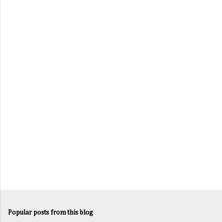
m
e
n
t
s
Popular posts from this blog