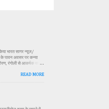
ण किया भारत सागर न्यूज/
र्व के पावन अवसर पर कन्या
ोरण, रंगोली से आकर्षक साज-
िकारी समीक्षा जैन, विशिष्ट
READ MORE
ति अध्यक्ष एवं भाजपा जिला
 विभाग सहायक कार्यक्रम
 मूर्ति एवं अखंड ज्योत का
र के बीच देवी शक्ति स्वरूपा
क मंत्रोच्चार के बीच देवी