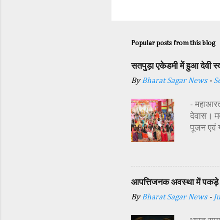
Popular posts from this blog
सतपुड़ा एकेडमी में हुआ देवी 
By
Bharat Sagar News
-
S
- महाआरती
देवास। मक
पूजन एवं
सज्जा की 
अतिथि शास
अध्यक्ष र
प्रबंधक स
आपत्तिजनक अवस्था में पकड़े 
विधि-विधान
By
Bharat Sagar News
-
J
कन्याओं क
शक्ति स्व