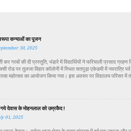
स्वरूपा कन्याओं का पूजन
eptember 30, 2025
 कर गरबों की दी प्रस्तुति, भंडारे में विद्यार्थियों ने फरियाली प्रसाद ग्रह
्सी रोड पर तुलजा विहार कॉलोनी में स्थित सतपुड़ा एकेडमी में नवरात्रि प
 गरबा महोत्सव का आयोजन किया गया। इस अवसर पर विद्यालय परिसर में त
गई। सर्वप्रथम मुख्य अतिथि महिला बाल विकास विभाग दक्षिण परियोजना अध
कीय पॉलिटेक्निक कॉलेज प्राचार्य डा. सोनल भाटी, वैभव विहार शिक्षा समि
ायसिंह सेंधव, स्वास्थ विभाग जिला कार्यक्रम प्रबंधक कामाक्षी दुबे, स्वास्थ
्वीटी यादव, महिला बाल विकास विभाग पर्यवेक्षक कविता ठाकुर ने मातारानी की
गये देवास के मोहनलाल को उम्रकैद !
पूर्वक पूजन-अर्चन किया। पं. मयंक द्विवेदी के आचार्यत्व में वैदिक मंत्रोच्चा
uly 01, 2025
ा विधिविधान पूर्वक पूजन-अर्चन किया गया। कार्यक्रम में अतिथिजनों ने वैदि
रूपा छोटी-छोटी कन्याओं के चरण धोकर मं...