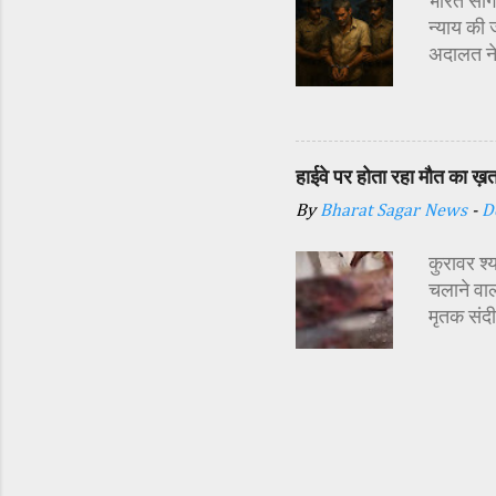
भारत सागर
न्याय की 
अदालत ने
अर्थदंड 
किया गया 
दौरान सा
इसी बात स
हाईवे पर होता रहा मौत का ख़
दिया। पुल
By
Bharat Sagar News
-
D
डाले और श
https:/
कुरावर श्
मामले की 
चलाने वाल
मृतक संद
राजू को 
मुताबिक ग
यहां शादी
और राजू क
भी पढे - 
नरसिंहगढ़